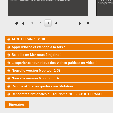
plus perfor
1
2
3
4
5
6
ATOUT FRANCE 2010
Appli iPhone et Webapp à la fois !
Belle-Ile-en-Mer nous à rejoint !
L'expérience touristique des visites guidées en vidéo !
Nouvelle version Mobitour 1.32
Nouvelle version Mobitour 1.40
Randos et Visites guidées sur Mobitour
Rencontres Nationales du Tourisme 2010 - ATOUT FRANCE
Itinéraires