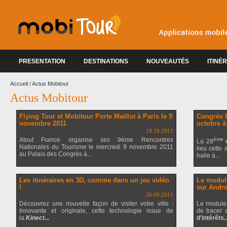
PRESENTATION
DESTINATIONS
NOUVEAUTÉS
ITINÉ
REFONTE GRAPHIQUE MOBITOUR 2013
Accueil
/
Actus Mobitour
Actus Mobitour
Flying Tour et Mobitour Porte Maillot à Paris le 9
Congrès F
novembre 2011
octobre à
18.10.2011
Atout France organise ses 9ème Rencontres
ème
La 28
é
Nationales du Tourisme le mercredi 9 novembre 2011
lieu cette
au Palais des Congrès à...
halle à...
Les itinéraires en 3D, comme dans un jeu vidéo
Le module
!
sur Andr
26.09.2011
Découvrez une nouvelle façon de visiter votre ville :
Le module
Innovante et originale, cette technologie issue de
de tracer 
la
Kinect
...
d'intérêts..