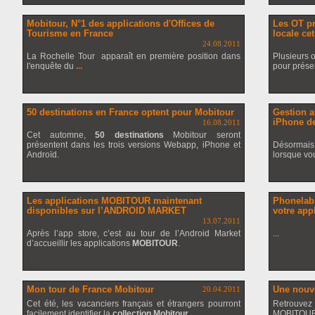
Mobitour, N°1 des applications d'Offices de
Les OT pr
Tourisme en France
locale cet
24.08.2011
La Rochelle Tour apparaît en première position dans
Plusieurs o
l'enquête du
...
pour présen
50 destinations en France optent pour Mobitour
Gestion a
iPhone d
16.08.2011
Cet automne,
50 destinations
Mobitour seront
présentent dans les trois versions Webapp, iPhone et
Désorma
Androïd.
lorsque vou
Les applications MOBITOUR maintenant
Phonelabs
disponibles sur l’ANDROID MARKET
votre ap
13.07.2011
Après l’app store, c’est au tour de l’Android Market
...
d’accueillir les applications
MOBITOUR
.
...
Mon tour de France Mobitour
Une nouv
20.04.2011
Cet été, les vacanciers français et étrangers pourront
Retrouve
facilement identifier la
collection Mobitour....
MOBITOUR 