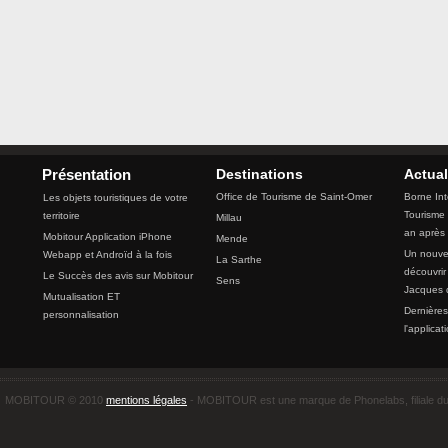
Destinations
Actual
Présentation
Office de Tourisme de Saint-Omer
Borne Int
Les objets touristiques de votre
Tourisme 
territoire
Millau
an après
Mobitour Application iPhone
Mende
Un nouvea
Webapp et Androïd à la fois
La Sarthe
découvrir
Le Succès des avis sur Mobitour
Sens
Jacques 
Mutualisation ET
Dernières
personnalisation
l'applicat
MOBITOUR © 2010
mentions légales
- MOBITOUR est une marque de Phonelabs, filiale d