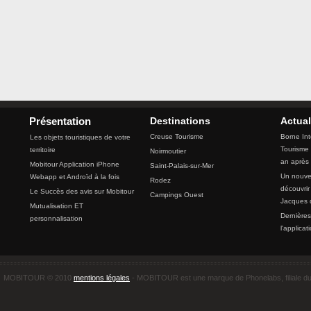
Destinations
Actual
Présentation
Creuse Tourisme
Borne Int
Les objets touristiques de votre
Tourisme 
territoire
Noirmoutier
an après
Mobitour Application iPhone
Saint-Palais-sur-Mer
Un nouvea
Webapp et Androïd à la fois
Rodez
découvrir
Le Succès des avis sur Mobitour
Campings Ouest
Jacques 
Mutualisation ET
Dernières
personnalisation
l'applicat
MOBITOUR © 2010
mentions légales
- MOBITOUR est une marque de Phonelabs, filiale d