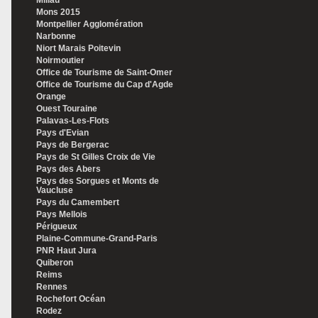
Millau
Mons 2015
Montpellier Agglomération
Narbonne
Niort Marais Poitevin
Noirmoutier
Office de Tourisme de Saint-Omer
Office de Tourisme du Cap d'Agde
Orange
Ouest Touraine
Palavas-Les-Flots
Pays d'Evian
Pays de Bergerac
Pays de St Gilles Croix de Vie
Pays des Abers
Pays des Sorgues et Monts de
Vaucluse
Pays du Camembert
Pays Mellois
Périgueux
Plaine-Commune-Grand-Paris
PNR Haut Jura
Quiberon
Reims
Rennes
Rochefort Océan
Rodez