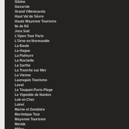
Gâtine
Gavarnie
Grand Villeneuvois
Haut Val de Sèvre
Haute Mayenne Tourisme
Ile de Ré
Jura Sud
L'Open Tour Paris
L'Orne en Normandie
La Baule
La Hague
La Palmyre
La Rochelle
La Sarthe
La Tranche sur Mer
La Vienne
Lauragais Tourisme
Laval
Le Touquet-Paris-Plage
Le Vignoble de Nantes
Loir-et-Cher
Loiret
Marne et Gondoire
Martinique Tour
Mayenne Tourisme
Mende