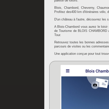
palette de loisirs.
Blois, Chambord, Cheverny, Chaumont
Profitez des400 km d'itinéraires vélo
D'un château à l'autre, découvrez les 
A Blois-Chambord vous aurez le loisir d
de Tourisme de BLOIS CHAMBORD a mis
Tour.
Retrouvez toutes les bonnes adresses d
parcours de visites ou les commentai
Une application conçue pour tout trouv