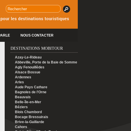
PARLE
NOUS CONTACTER
DESTINATIONS MOBITOUR
Azay-Le-Rideau
Abbeville, Porte de la Baie de Somme
Agly Fenouillèdes
Alsace Bossue
Ardennes
Arles
Aude Pays Cathare
Bagnoles de l'Orne
Beauvais
Belle-île-en-Mer
Béziers
Blois Chambord
Bocage Bressuirais
Brive-la-Gaillarde
Cahors