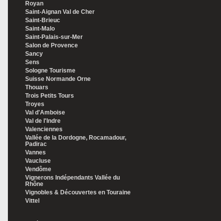
Royan
Saint-Aignan Val de Cher
Saint-Brieuc
Saint-Malo
Saint-Palais-sur-Mer
Salon de Provence
Sancy
Sens
Sologne Tourisme
Suisse Normande Orne
Thouars
Trois Petits Tours
Troyes
Val d'Amboise
Val de l'Indre
Valenciennes
Vallée de la Dordogne, Rocamadour,
Padirac
Vannes
Vaucluse
Vendôme
Vignerons Indépendants Vallée du
Rhône
Vignobles & Découvertes en Touraine
Vittel