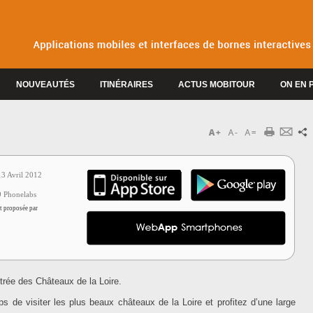
NOUVEAUTÉS
ITINÉRAIRES
ACTUS MOBITOUR
ON EN 
3
13 Avril 2012
9 Phonelabs
st proposée par
trée des Châteaux de la Loire.
s de visiter les plus beaux châteaux de la Loire et profitez d’une large