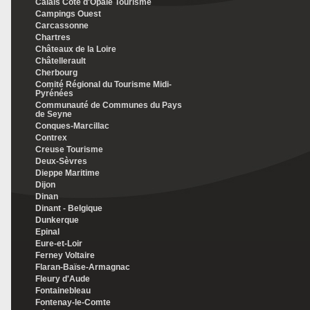
Calais Côte d'Opale Tourisme
Campings Ouest
Carcassonne
Chartres
Châteaux de la Loire
Châtellerault
Cherbourg
Comité Régional du Tourisme Midi-
Pyrénées
Communauté de Communes du Pays
de Seyne
Conques-Marcillac
Contrex
Creuse Tourisme
Deux-Sèvres
Dieppe Maritime
Dijon
Dinan
Dinant - Belgique
Dunkerque
Epinal
Eure-et-Loir
Ferney Voltaire
Flaran-Baïse-Armagnac
Fleury d'Aude
Fontainebleau
Fontenay-le-Comte