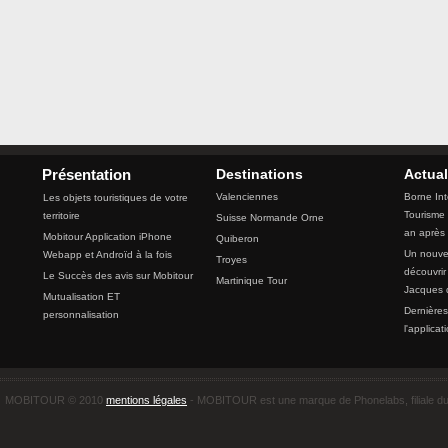
Destinations
Actual
Présentation
Valenciennes
Borne Int
Les objets touristiques de votre
Tourisme 
territoire
Suisse Normande Orne
an après
Mobitour Application iPhone
Quiberon
Un nouvea
Webapp et Androïd à la fois
Troyes
découvrir
Le Succès des avis sur Mobitour
Martinique Tour
Jacques 
Mutualisation ET
Dernières
personnalisation
l'applicat
MOBITOUR © 2010
mentions légales
- MOBITOUR est une marque de Phonelabs, filiale d