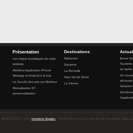
Destinations
Actual
Présentation
Narbonne
Borne Int
Les objets touristiques de votre
Tourisme 
territoire
Gavarnie
an après
Mobitour Application iPhone
La Rochelle
Un nouvea
Webapp et Androïd à la fois
Haut Val de Sèvre
découvrir
Le Succès des avis sur Mobitour
La Vienne
Jacques 
Mutualisation ET
Dernières
personnalisation
l'applicat
MOBITOUR © 2010
mentions légales
- MOBITOUR est une marque de Phonelabs, filiale d