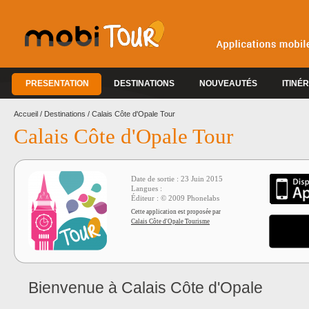
PRESENTATION
DESTINATIONS
NOUVEAUTÉS
ITINÉ
REFONTE GRAPHIQUE MOBITOUR 2013
Accueil
/
Destinations
/
Calais Côte d'Opale Tour
Calais Côte d'Opale Tour
Date de sortie :
23 Juin 2015
Langues :
Éditeur : © 2009 Phonelabs
Cette application est proposée par
Calais Côte d'Opale Tourisme
Bienvenue à Calais Côte d'Opale