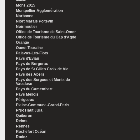
Millau
Mons 2015
Montpellier Agglomération
Narbonne
Niort Marais Poitevin
Noirmoutier
Office de Tourisme de Saint-Omer
Office de Tourisme du Cap d'Agde
Orange
Ouest Touraine
Palavas-Les-Flots
Pays d'Evian
Pays de Bergerac
Pays de St Gilles Croix de Vie
Pays des Abers
Pays des Sorgues et Monts de
Vaucluse
Pays du Camembert
Pays Mellois
Périgueux
Plaine-Commune-Grand-Paris
PNR Haut Jura
Quiberon
Reims
Rennes
Rochefort Océan
Rodez