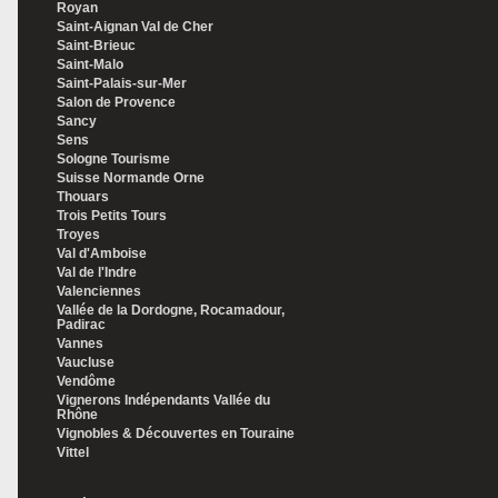
Royan
Saint-Aignan Val de Cher
Saint-Brieuc
Saint-Malo
Saint-Palais-sur-Mer
Salon de Provence
Sancy
Sens
Sologne Tourisme
Suisse Normande Orne
Thouars
Trois Petits Tours
Troyes
Val d'Amboise
Val de l'Indre
Valenciennes
Vallée de la Dordogne, Rocamadour,
Padirac
Vannes
Vaucluse
Vendôme
Vignerons Indépendants Vallée du
Rhône
Vignobles & Découvertes en Touraine
Vittel