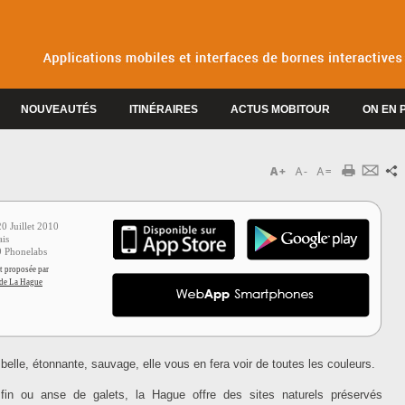
NOUVEAUTÉS
ITINÉRAIRES
ACTUS MOBITOUR
ON EN 
3
20 Juillet 2010
ais
9 Phonelabs
st proposée par
 de La Hague
elle, étonnante, sauvage, elle vous en fera voir de toutes les couleurs.
fin ou anse de galets, la Hague offre des sites naturels préservés