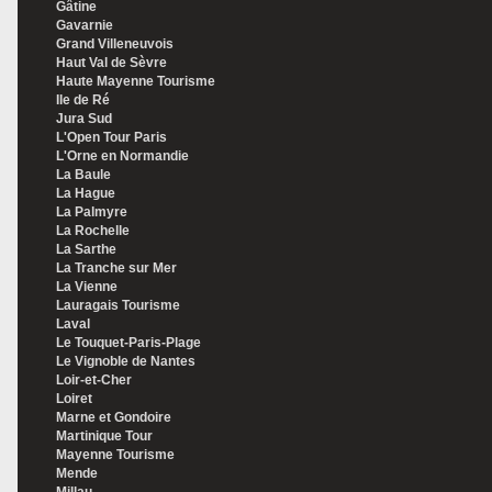
Gâtine
Gavarnie
Grand Villeneuvois
Haut Val de Sèvre
Haute Mayenne Tourisme
Ile de Ré
Jura Sud
L'Open Tour Paris
L'Orne en Normandie
La Baule
La Hague
La Palmyre
La Rochelle
La Sarthe
La Tranche sur Mer
La Vienne
Lauragais Tourisme
Laval
Le Touquet-Paris-Plage
Le Vignoble de Nantes
Loir-et-Cher
Loiret
Marne et Gondoire
Martinique Tour
Mayenne Tourisme
Mende