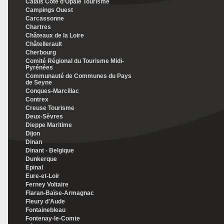
Calais Côte d'Opale Tourisme
Campings Ouest
Carcassonne
Chartres
Châteaux de la Loire
Châtellerault
Cherbourg
Comité Régional du Tourisme Midi-
Pyrénées
Communauté de Communes du Pays
de Seyne
Conques-Marcillac
Contrex
Creuse Tourisme
Deux-Sèvres
Dieppe Maritime
Dijon
Dinan
Dinant - Belgique
Dunkerque
Epinal
Eure-et-Loir
Ferney Voltaire
Flaran-Baïse-Armagnac
Fleury d'Aude
Fontainebleau
Fontenay-le-Comte