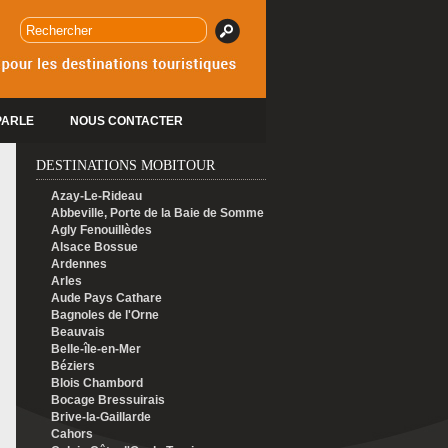
PARLE
NOUS CONTACTER
DESTINATIONS MOBITOUR
Azay-Le-Rideau
Abbeville, Porte de la Baie de Somme
Agly Fenouillèdes
Alsace Bossue
Ardennes
Arles
Aude Pays Cathare
Bagnoles de l'Orne
Beauvais
Belle-île-en-Mer
Béziers
Blois Chambord
Bocage Bressuirais
Brive-la-Gaillarde
Cahors