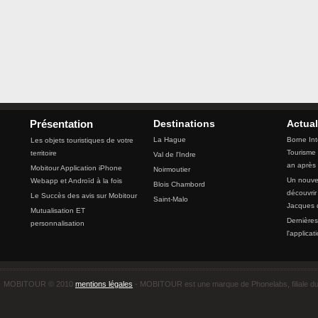
Destinations
Actual
Présentation
La Hague
Borne Int
Les objets touristiques de votre
Tourisme 
territoire
Val de l'Indre
an après
Mobitour Application iPhone
Noirmoutier
Un nouvea
Webapp et Androïd à la fois
Blois Chambord
découvrir
Le Succès des avis sur Mobitour
Saint-Malo
Jacques 
Mutualisation ET
Dernières
personnalisation
l'applicat
MOBITOUR © 2010
mentions légales
- MOBITOUR est une marque de Phonelabs, filiale d