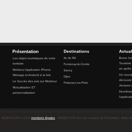
Destinations
Actual
Présentation
Ile de Ré
Borne Int
Les objets touristiques de votre
Tourisme 
territoire
Fontenay-le-Comte
an après
Mobitour Application iPhone
Sancy
Un nouvea
Webapp et Androïd à la fois
Dijon
découvrir
Le Succès des avis sur Mobitour
Palavas-Les-Flots
Jacques 
Mutualisation ET
Dernières
personnalisation
l'applicat
MOBITOUR © 2010
mentions légales
- MOBITOUR est une marque de Phonelabs, filiale d